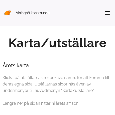
Visingsö konstrunda
Karta/utställare
Årets karta
Klicka på utställarnas respektive namn, för att komma till
deras egna sida. Utställarnas sidor nås även av
undermenyer till huvudmenyn "Karta/utställare".
Längre ner på sidan hittar ni årets affisch ⬇