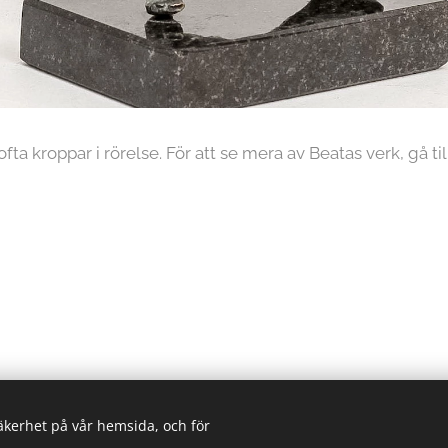
fta kroppar i rörelse. För att se mera av Beatas verk, gå til
säkerhet på vår hemsida, och för
2026 Visingsö konstrunda | Alla rättigheter reserverade.