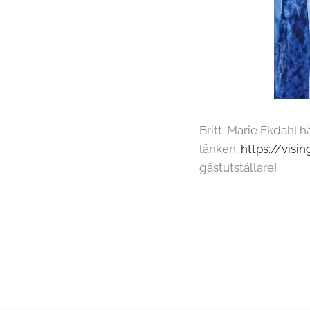
Britt-Marie Ekdahl hä
länken:
https://visi
gästutställare!