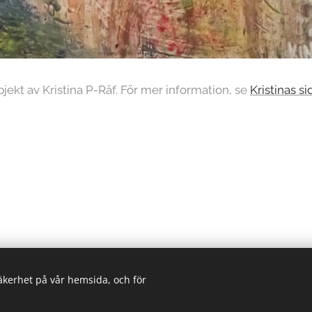
jekt av Kristina P-Räf. För mer information, se
Kristinas si
säkerhet på vår hemsida, och för
2026 Visingsö konstrunda | Alla rättigheter reserverade.
Skapad med
Webnode
Cookies