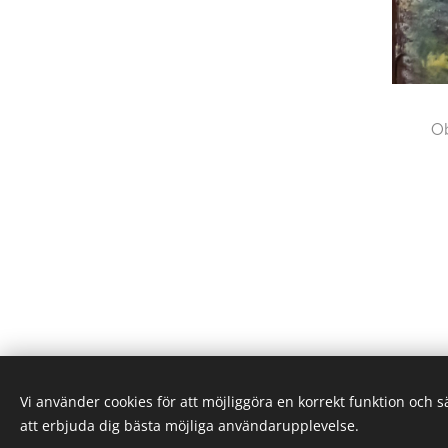
Ob
Vi använder cookies för att möjliggöra en korrekt funktion och 
att erbjuda dig bästa möjliga användarupplevelse.