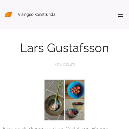
Visingsö konstrunda
Lars Gustafsson
30.03.2023
Flera objekt i keramik av Lars Gustafsson. För mer