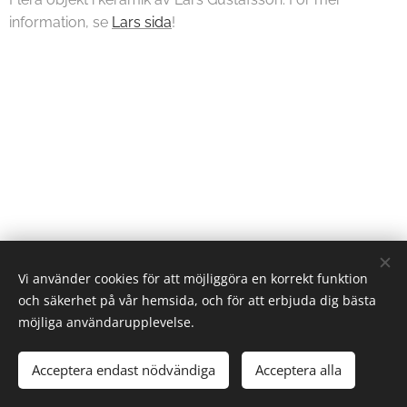
information, se
Lars sida
!
Vi använder cookies för att möjliggöra en korrekt funktion
och säkerhet på vår hemsida, och för att erbjuda dig bästa
möjliga användarupplevelse.
2026 Visingsö konstrunda | Alla rättigheter reserverade.
Acceptera endast nödvändiga
Acceptera alla
Skapad med
Webnode
Cookies