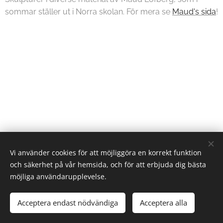
sommar ställer ut i Norra skolan. För mera se
Maud's sida
!
Vi använder cookies för att möjliggöra en korrekt funktion
och säkerhet på vår hemsida, och för att erbjuda dig bästa
möjliga användarupplevelse.
2026 Visingsö konstrunda | Alla rättigheter reserverade.
Acceptera endast nödvändiga
Acceptera alla
Skapad med
Webnode
Cookies