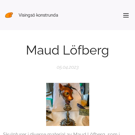
Visingsö konstrunda
Maud Löfberg
05.04.2023
Skulpturer i diverse material av Maud Löfberg, som i