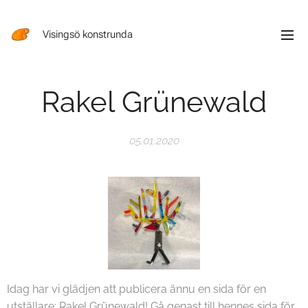
Visingsö konstrunda
Rakel Grünewald
05.01.2020
Idag har vi glädjen att publicera ännu en sida för en
utställare: Rakel Grünewald! Gå genast till hennes sida för