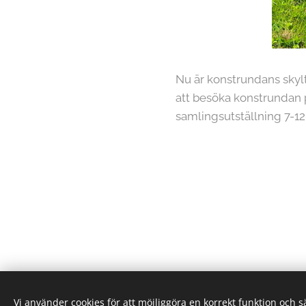
Nu är konstrundans skyl
att besöka konstrundan p
samlingsutställning 7-12
Vi använder cookies för att möjliggöra en korrekt funktion och 