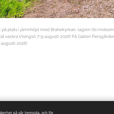
t på plats i jämnhöjd med Brahekyrkan, lagom till mids
å vackra Visingsö 7-9 augusti 2026! På Galleri Persgårde
 augusti 2026!
säkerhet på vår hemsida, och för
2026 Visingsö konstrunda | Alla rättigheter reserverade.