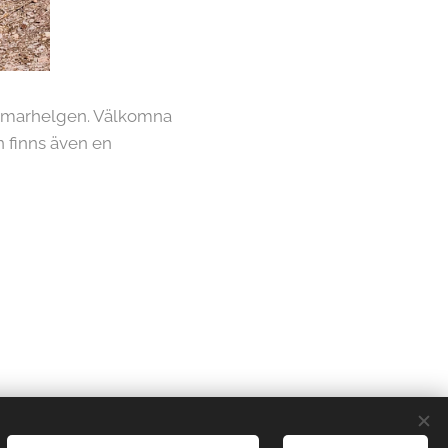
ommarhelgen. Välkomna
n finns även en