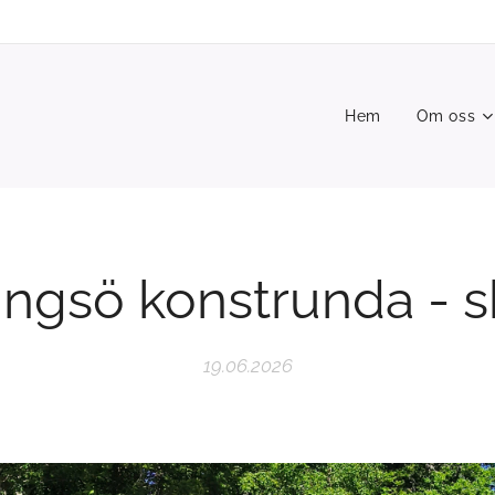
Hem
Om oss
ingsö konstrunda - s
19.06.2026