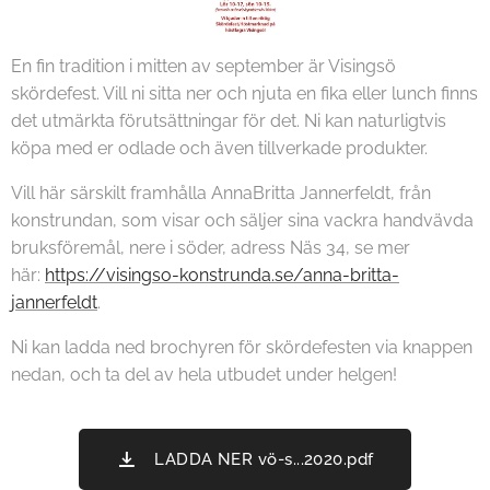
En fin tradition i mitten av september är Visingsö
skördefest. Vill ni sitta ner och njuta en fika eller lunch finns
det utmärkta förutsättningar för det. Ni kan naturligtvis
köpa med er odlade och även tillverkade produkter.
Vill här särskilt framhålla AnnaBritta Jannerfeldt, från
konstrundan, som visar och säljer sina vackra handvävda
bruksföremål, nere i söder, adress Näs 34, se mer
här:
https://visingso-konstrunda.se/anna-britta-
jannerfeldt
.
Ni kan ladda ned brochyren för skördefesten via knappen
nedan, och ta del av hela utbudet under helgen!
LADDA NER vö-s...2020.pdf