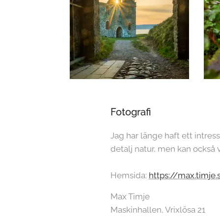
Fotografi
Jag har länge haft ett intres
detalj natur, men kan också v
Hemsida:
https://max.timje.
Max Timje
Maskinhallen, Vrixlösa 21