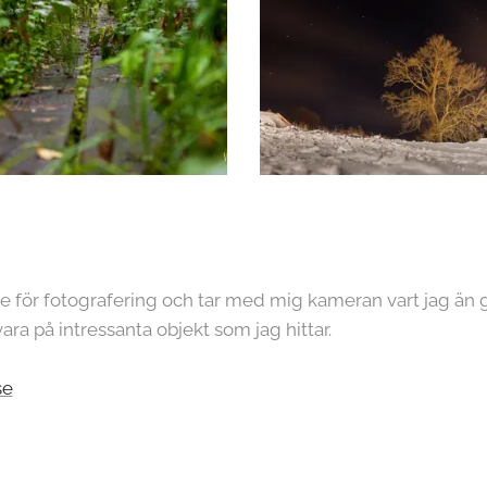
se för fotografering och tar med mig kameran vart jag än g
ara på intressanta objekt som jag hittar.
se